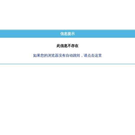
信息提示
此信息不存在
如果您的浏览器没有自动跳转，请点击这里