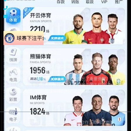
0898-25457954
support@abogadoseninternet.com
球赛下注平台（中国）官网首页
球赛下注平台（中国）官网首页【eson推荐*请牢记发财域名：
tyu8989.com】自2009年01月起经营，设立3个研发实验室，产品出
口至48个国家。球赛下注平台（中国）官网首页七十年来，为我国机
械工业特别是纺织机械工业的发展与进步做出了重要贡献，培养了近
万名机械类高级专门技术与管理人才，其中有中国工程院院士、国内
外高校著名教授、纺织机械领域的知名企业家和高级专家等优秀人
才。
手机app
网页端
体育焦点
公司介绍
隐私政策
合作条款
网站地图