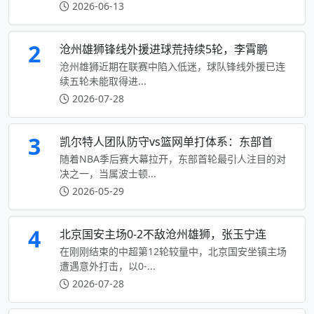
2026-06-13
2
沧州雄狮锋线外援进球荒持续5轮，李霄鹏
沧州雄狮近期在联赛中陷入低迷，球队锋线外援已连
续五轮未能取得进...
2026-07-28
3
凯尔特人团队防守vs篮网单打体系：东部首
随着NBA季后赛大幕拉开，东部首轮最引人注目的对
决之一，当属波士顿...
2026-05-29
4
北京国安主场0-2不敌沧州雄狮，张玉宁连
在刚刚结束的中超第12轮较量中，北京国安坐镇主场
遭遇意外打击，以0-...
2026-07-28