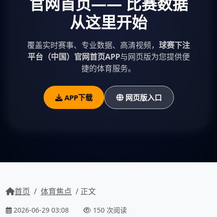
官网首页
—— 比赛数据
从这里开始
覆盖实时赛事、专业数据、高清视频，
球赛下注
平台（中国）官网首页APP
与网页版为您提供便
捷的体育服务。
APP下载
网页版入口
首页
/
体育焦点
/ 正文
2026-06-29 03:08
150 次阅读