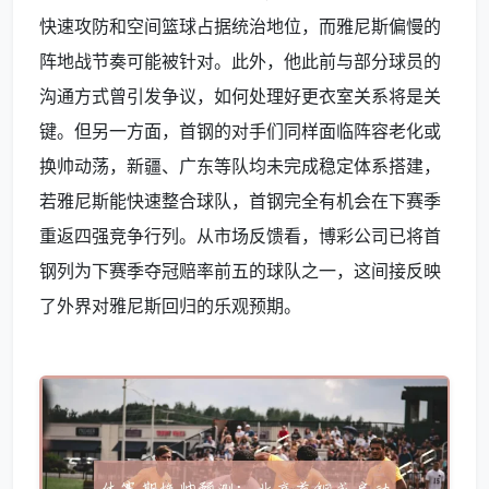
快速攻防和空间篮球占据统治地位，而雅尼斯偏慢的
阵地战节奏可能被针对。此外，他此前与部分球员的
沟通方式曾引发争议，如何处理好更衣室关系将是关
键。但另一方面，首钢的对手们同样面临阵容老化或
换帅动荡，新疆、广东等队均未完成稳定体系搭建，
若雅尼斯能快速整合球队，首钢完全有机会在下赛季
重返四强竞争行列。从市场反馈看，博彩公司已将首
钢列为下赛季夺冠赔率前五的球队之一，这间接反映
了外界对雅尼斯回归的乐观预期。