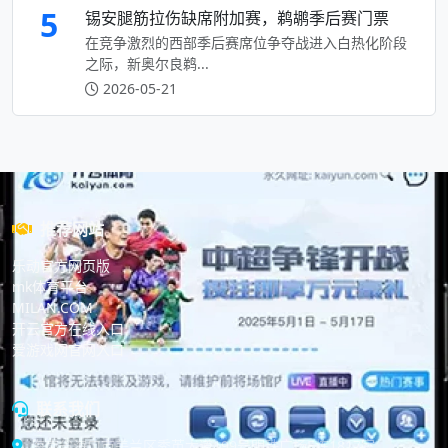
5
锡安腿筋拉伤缺席附加赛，鹈鹕季后赛门票
在竞争激烈的西部季后赛席位争夺战进入白热化阶段
之际，新奥尔良鹈...
2026-05-21
推荐网站
乐动官方网页版
mk体育平台
MILAN.COM
开云官方在线入口
爱游戏网官网入口
联系我们
海南省海口市美兰区秀英大道199号明珠广场E栋1817室